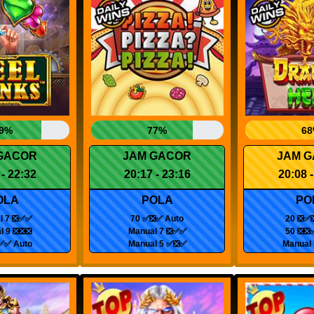
9%
77%
6
GACOR
JAM GACOR
JAM 
 - 22:32
20:17 - 23:16
20:08 -
OLA
POLA
PO
l 7 ❎✅✅
70 ✅❎✅ Auto
20 ❎✅❎
l 9 ❎❎❎
Manual 7 ❎✅✅
50 ❎❎✅
✅✅ Auto
Manual 5 ✅❎✅
Manual