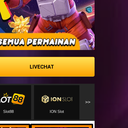
LIVECHAT
>>
Slot88
ION Slot
Joker