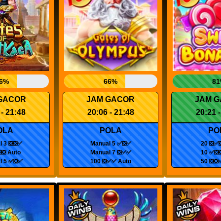
6%
66%
8
GACOR
JAM GACOR
JAM 
 - 21:48
20:06 - 21:48
20:21 -
OLA
POLA
PO
l 3 ❎❎✅
Manual 5 ✅❎✅
20 ❎✅❎
❎❎ Auto
Manual 7 ❎✅✅
10 ✅❎❎
l 5 ✅❎✅
100 ❎✅✅ Auto
50 ❎❎✅