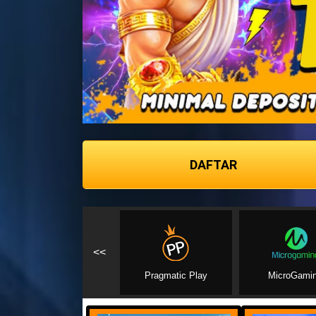
DAFTAR
<<
Pragmatic Play
MicroGami