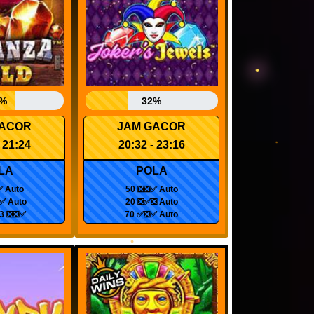
3%
32%
GACOR
JAM GACOR
 21:24
20:32 - 23:16
LA
POLA
 Auto
50 ❎❎✅ Auto
✅ Auto
20 ❎✅❎ Auto
 3 ❎❎✅
70 ✅❎✅ Auto