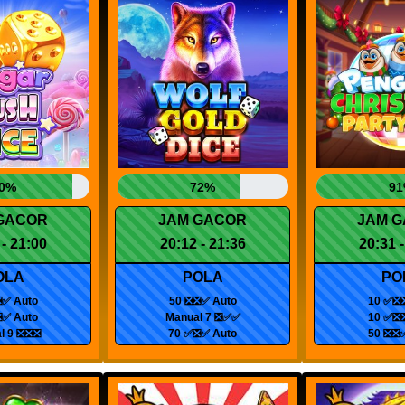
0%
72%
9
GACOR
JAM GACOR
JAM 
 - 21:00
20:12 - 21:36
20:31 -
OLA
POLA
PO
❎✅ Auto
50 ❎❎✅ Auto
10 ✅❎❎
❎✅ Auto
Manual 7 ❎✅✅
10 ✅❎❎
l 9 ❎❎❎
70 ✅❎✅ Auto
50 ❎❎✅