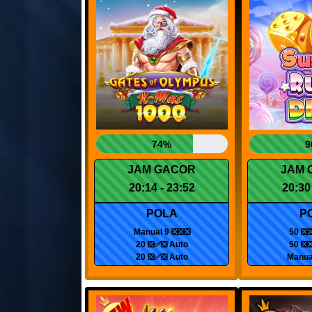
74%
9
JAM GACOR
JAM 
20:14 - 23:52
20:30
POLA
P
Manual 9 ❎❎❎
50 ❎
20 ❎✅❎ Auto
50 ❎
20 ❎✅❎ Auto
Manua