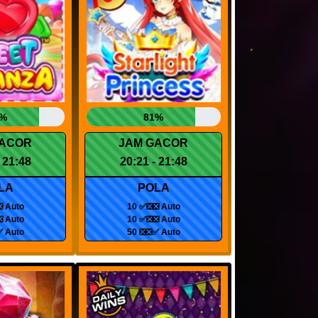
1%
81%
GACOR
JAM GACOR
 21:48
20:21 - 21:48
LA
POLA
 Auto
10 ✅❎❎ Auto
 Auto
10 ✅❎❎ Auto
 Auto
50 ❎❎✅ Auto